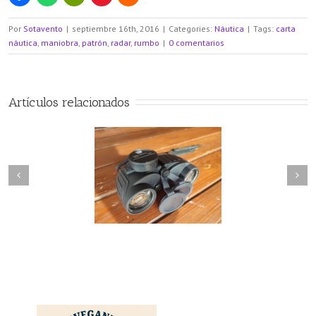
Por
Sotavento
|
septiembre 16th, 2016
|
Categories:
Náutica
|
Tags:
carta
náutica
,
maniobra
,
patrón
,
radar
,
rumbo
|
0 comentarios
Artículos relacionados
ISMÁTICOS A BORDO
BARCO EN TRÁNSITO