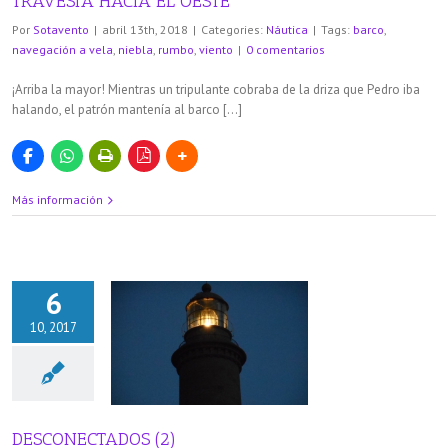
TRAVESÍA HACIA EL OESTE
Por
Sotavento
|
abril 13th, 2018
|
Categories:
Náutica
|
Tags:
barco
,
navegación a vela
,
niebla
,
rumbo
,
viento
|
0 comentarios
¡Arriba la mayor! Mientras un tripulante cobraba de la driza que Pedro iba
halando, el patrón mantenía al barco […]
Más información
6
10, 2017
ECTADOS (2)
áutica
DESCONECTADOS (2)