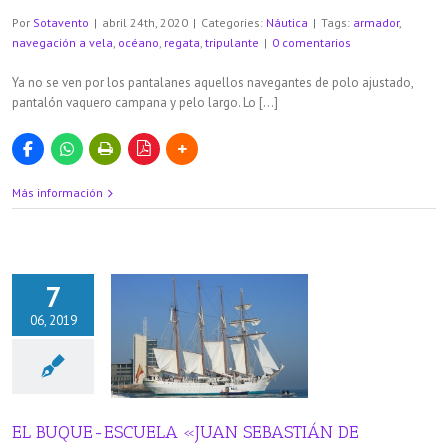
Por
Sotavento
|
abril 24th, 2020
|
Categories:
Náutica
|
Tags:
armador
,
navegación a vela
,
océano
,
regata
,
tripulante
|
0 comentarios
Ya no se ven por los pantalanes aquellos navegantes de polo ajustado,
pantalón vaquero campana y pelo largo. Lo […]
Más información
7
06, 2019
ESCUELA «JUAN
N DE ELCANO»
áutica
EL BUQUE-ESCUELA «JUAN SEBASTIÁN DE