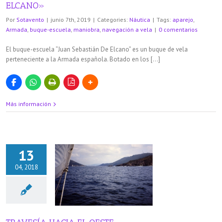
ELCANO»
Por
Sotavento
|
junio 7th, 2019
|
Categories:
Náutica
|
Tags:
aparejo
,
Armada
,
buque-escuela
,
maniobra
,
navegación a vela
|
0 comentarios
El buque-escuela “Juan Sebastián De Elcano” es un buque de vela
perteneciente a la Armada española. Botado en los […]
Más información
13
04, 2018
HACIA EL OESTE
áutica