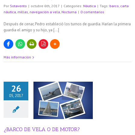
Por
Sotavento
|
octubre 6th, 2017
|
Categories:
Náutica
|
Tags:
barco
,
carta
náutica
,
millas
,
navegación a vela
,
Nocturna
|
0 comentarios
Después de cenar, Pedro estableció los turnos de guardia. Harían la primera
guardia el amigo y su hijo, ya […]
Más información
26
05, 2017
DE VELA O DE
OTOR?
áutica
¿BARCO DE VELA O DE MOTOR?