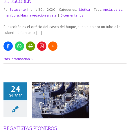
EL ESCOBÉN
Por
Sotavento
|
junio 30th, 2020
|
Categories:
Náutica
|
Tags:
Ancla
,
barco
,
maniobra
,
Mar
,
navegación a vela
|
0 comentarios
El escobén es el orificio del casco del buque, que unido por un tubo a la
cubierta del mismo, […]
Más información
24
04, 2020
TAS PIONEROS
áutica
REGATISTAS PIONEROS