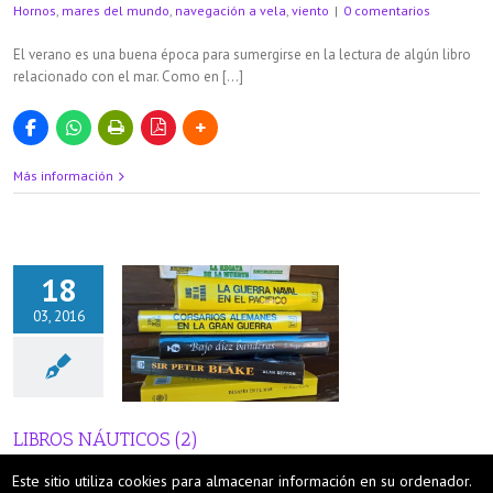
Hornos
,
mares del mundo
,
navegación a vela
,
viento
|
0 comentarios
El verano es una buena época para sumergirse en la lectura de algún libro
relacionado con el mar. Como en […]
Más información
18
03, 2016
NÁUTICOS (2)
áutica
LIBROS NÁUTICOS (2)
Por
Sotavento
|
marzo 18th, 2016
|
Categories:
Náutica
|
Tags:
barco
,
Este sitio utiliza cookies para almacenar información en su ordenador.
borrasca
,
Gran Guerra
,
navegación a vela
,
viento
|
0 comentarios