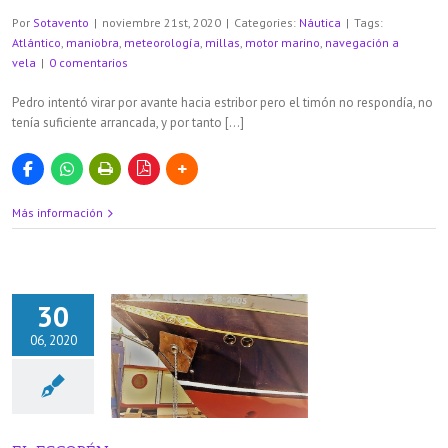
Por
Sotavento
|
noviembre 21st, 2020
|
Categories:
Náutica
|
Tags:
Atlántico
,
maniobra
,
meteorología
,
millas
,
motor marino
,
navegación a
vela
|
0 comentarios
Pedro intentó virar por avante hacia estribor pero el timón no respondía, no
tenía suficiente arrancada, y por tanto […]
Más información
30
06, 2020
ESCOBÉN
áutica