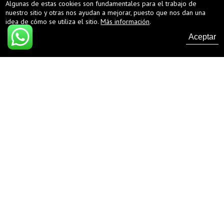
Algunas de estas cookies son fundamentales para el trabajo de
nuestro sitio y otras nos ayudan a mejorar, puesto que nos dan una
Para los que leyeron nuestra anterior entrada del mes de octubre, en la que
idea de cómo se utiliza el sitio.
Más información
.
recomendábamos unos cuantos libros náuticos para pasar […]
Aceptar
Más información
1
2
Siguiente