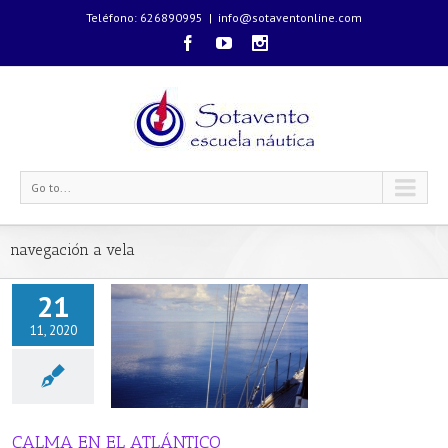
Teléfono: 626890995
|
info@sotaventonline.com
Go to...
navegación a vela
21
11, 2020
 EL ATLÁNTICO
áutica
CALMA EN EL ATLÁNTICO