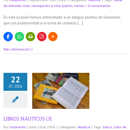
de entrada
,
islas
,
navegación a vela
,
patrón
,
viento
|
0 comentarios
En esta ocasión hemos entrevistado a un antiguo alumno de Sotavento,
que con posterioridad a su toma de contacto […]
Más información
22
07, 2016
NÁUTICOS (3)
áutica
LIBROS NÁUTICOS (3)
Por
Sotavento
|
julio 22nd, 2016
|
Categories:
Náutica
|
Tags:
barco
,
Cabo de