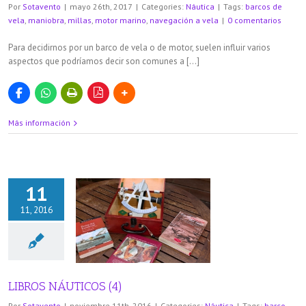
Por
Sotavento
|
mayo 26th, 2017
|
Categories:
Náutica
|
Tags:
barcos de
vela
,
maniobra
,
millas
,
motor marino
,
navegación a vela
|
0 comentarios
Para decidirnos por un barco de vela o de motor, suelen influir varios
aspectos que podríamos decir son comunes a […]
Más información
11
11, 2016
NÁUTICOS (4)
áutica
LIBROS NÁUTICOS (4)
Por
Sotavento
|
noviembre 11th, 2016
|
Categories:
Náutica
|
Tags:
barco
,