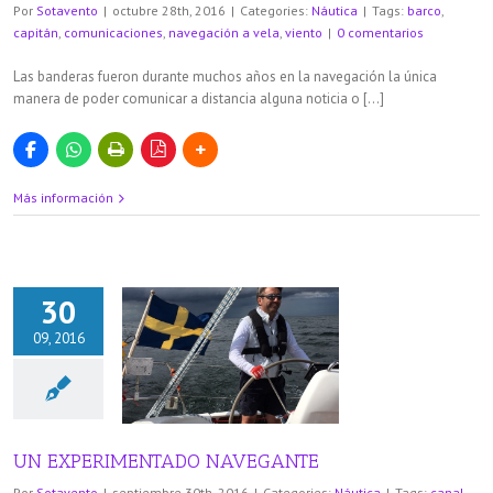
Por
Sotavento
|
octubre 28th, 2016
|
Categories:
Náutica
|
Tags:
barco
,
capitán
,
comunicaciones
,
navegación a vela
,
viento
|
0 comentarios
Las banderas fueron durante muchos años en la navegación la única
manera de poder comunicar a distancia alguna noticia o […]
Más información
30
09, 2016
ERIMENTADO
VEGANTE
áutica
UN EXPERIMENTADO NAVEGANTE
Por
Sotavento
|
septiembre 30th, 2016
|
Categories:
Náutica
|
Tags:
canal